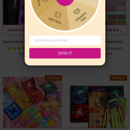
IN DEN EINKAUFSWAGEN LEGEN
IN DEN EINKAUFSWAGEN L
Gemstone Collection -9 Colors Shadow Palette(POWER)-Purple series
Tropical 27 Color Combination Palette
9 Bewertungen
6 Bewertungen
SPIN IT
$15.99
$12.99
$35.99
$29.99
Verkauf
Verkauf